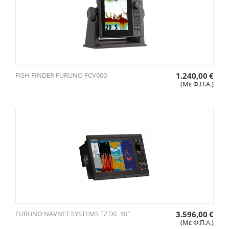
FISH FINDER FURUNO FCV600
1.240,00
€
(Με Φ.Π.Α.)
FURUNO NAVNET SYSTEMS TZTXL 10''
3.596,00
€
(Με Φ.Π.Α.)