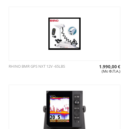
RHINO BMR GPS NXT 12V -65LBS
1.990,00
€
(Με Φ.Π.Α.)