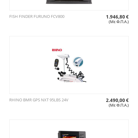
FISH FINDER FURUNO FCV800
1.946,80
€
(Με Φ.Π.Α.)
RHINO BMR GPS ΝΧΤ 95LBS 24V
2.490,00
€
(Με Φ.Π.Α.)