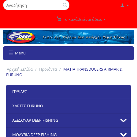
Το καλάθι είναι άδειο
Menu
Αρχική Σελίδα
/
Προϊόντα
/
ΜΑΤΙΑ TRANSDUCERS AIRMAR &
FURUNO
ΠΥΞΙΔΕΣ
ΧΑΡΤΕΣ FURUNO
ΑΞΕΣΟΥΑΡ DEEP FISHING
ΜΟΛΥΒΙΑ DEEP FISHING