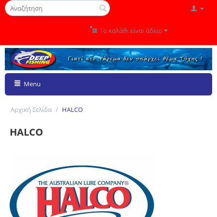
Το καλάθι είναι άδειο
Menu
Αρχική Σελίδα
/
HALCO
HALCO