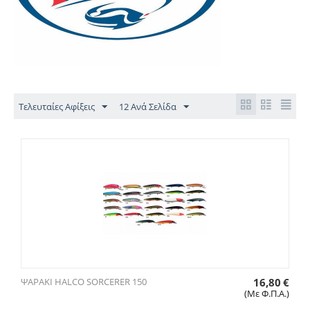
Τελευταίες Αφίξεις
12 Ανά Σελίδα
ΨΑΡΑΚΙ HALCO SORCERER 150
16,80
€
(Με Φ.Π.Α.)