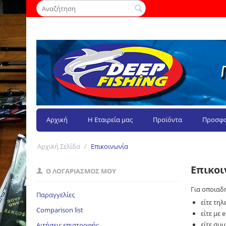
Αρχική
Η Εταιρεία μας
Προϊόντα
Προσφο
Αρχική Σελίδα
/
Επικοινωνία
Επικο
Ο ΛΟΓΑΡΙΑΣΜΌΣ ΜΟΥ
Για οποιαδ
Παραγγελίες
είτε τη
Comparison list
είτε με 
είτε συ
Αιτήσεις επιστροφής