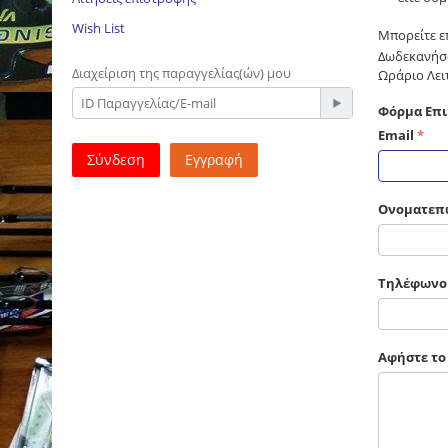
Wish List
Μπορείτε ε
Δωδεκανήσου
Διαχείριση της παραγγελίας(ών) μου
Ωράριο Λειτ
Φόρμα Επι
Email
Σύνδεση
Εγγραφή
Ονοματεπ
Τηλέφωνο
Αφήστε το