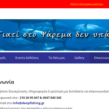
Λίστα Κατασκευαστών
ρές
Events-Εκθέσεις
Τα Νέα μας
Gallery
Επικοινων
ινωνία
ήποτε διευκρίνηση, πληροφορία ή ερώτηση μη διστάσετε να επικοινωνήσετ
λεφωνικά στα :
210 26 95 047 & 6947 840 345
email στο
info@deepfishing.gr
μπληρώνοντας την παρακάτω φόρμα επικοινωνίας