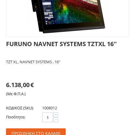
FURUNO NAVNET SYSTEMS TZTXL 16''
TZT XL, NAVNET SYSTEMS , 16''
6.138,00
€
(Με Φ.Π.Α.)
ΚΩΔΙΚΟΣ (SKU):
1008012
+
Ποσότητα:
−
ΠΡΟΣΘΉΚΗ ΣΤΟ ΚΑΛΆΘΙ