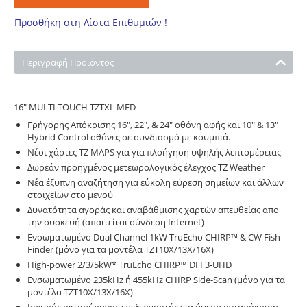
Προσθήκη στη Λίστα Επιθυμιών !
Περιγραφή Προϊόντος
16" MULTI TOUCH TZTXL MFD
Γρήγορης Απόκρισης 16", 22", & 24" οθόνη αφής και 10" & 13"
Hybrid Control οθόνες σε συνδιασμό με κουμπιά.
Νέοι χάρτες TZ MAPS για για πλοήγηση υψηλής λεπτομέρειας
Δωρεάν προηγμένος μετεωρολογικός έλεγχος TZ Weather
Νέα έξυπνη αναζήτηση για εύκολη εύρεση σημείων και άλλων
στοιχείων στο μενού
Δυνατότητα αγοράς και αναβάθμισης χαρτών απευθείας απο
την συσκευή (απαιτείται σύνδεση Internet)
Ενσωματωμένο Dual Channel 1kW TruEcho CHIRP™ & CW Fish
Finder (μόνο για τα μοντέλα TZT10X/13X/16X)
High-power 2/3/5kW* TruEcho CHIRP™ DFF3-UHD
Ενσωματωμένο 235kHz ή 455kHz CHIRP Side-Scan (μόνο για τα
μοντέλα TZT10X/13X/16X)