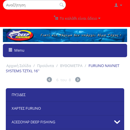
Το καλάθι είναι άδειο
Menu
Αρχική Σελίδα
/
Προϊόντα
/
ΒΥΘΟΜΕΤΡΑ
/
FURUNO NAVNET
SYSTEMS TZTXL 16''
6
του
8
ΠΥΞΙΔΕΣ
ΧΑΡΤΕΣ FURUNO
ΑΞΕΣΟΥΑΡ DEEP FISHING