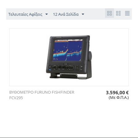
Τελευταίες Αφίξεις
12 Ανά Σελίδα
ΒΥΘΟΜΕΤΡΟ FURUNO FISHFINDER
3.596,00
€
(Με Φ.Π.Α.)
FCV295