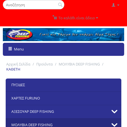
Το καλάθι είναι άδειο
Menu
Αρχική Σελίδα
/
Προϊόντα
/
ΜΟΛΥΒΙΑ DEEP FISHING
/
ΚΑΘΕΤΗ
ΠΥΞΙΔΕΣ
ΧΑΡΤΕΣ FURUNO
ΑΞΕΣΟΥΑΡ DEEP FISHING
ΜΟΛΥΒΙΑ DEEP FISHING