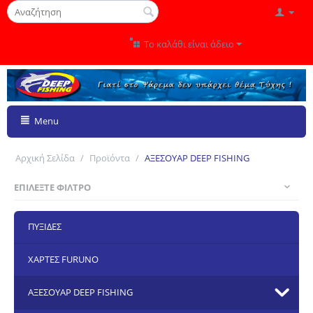
Το καλάθι είναι άδειο
Menu
Αρχική Σελίδα
/
Προϊόντα
/
ΑΞΕΣΟΥΑΡ DEEP FISHING
ΕΠΙΛΈΞΤΕ ΦΊΛΤΡΟ
ΠΥΞΙΔΕΣ
ΧΑΡΤΕΣ FURUNO
ΑΞΕΣΟΥΑΡ DEEP FISHING