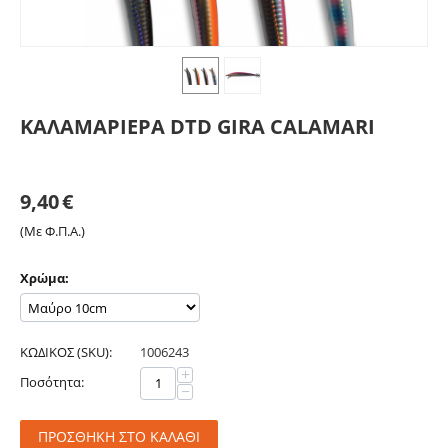
ΚΑΛΑΜΑΡΙΕΡΑ DTD GIRA CALAMARI
9,40
€
(Με Φ.Π.Α.)
Χρώμα:
ΚΩΔΙΚΟΣ (SKU):
1006243
+
Ποσότητα:
−
ΠΡΟΣΘΉΚΗ ΣΤΟ ΚΑΛΆΘΙ