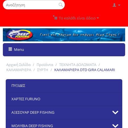
Το καλάθι είναι άδειο
Menu
Αρχική Σελίδα
/
Προϊόντα
/
ΤΕΧΝΗΤΑ ΔΟΛΩΜΑΤΑ
/
ΚΑΛΑΜΑΡΙΕΡΑ
/
ΣΥΡΤΗ
/
ΚΑΛΑΜΑΡΙΕΡΑ DTD GIRA CALAMARI
ΠΥΞΙΔΕΣ
ΧΑΡΤΕΣ FURUNO
ΑΞΕΣΟΥΑΡ DEEP FISHING
ΜΟΛΥΒΙΑ DEEP FISHING