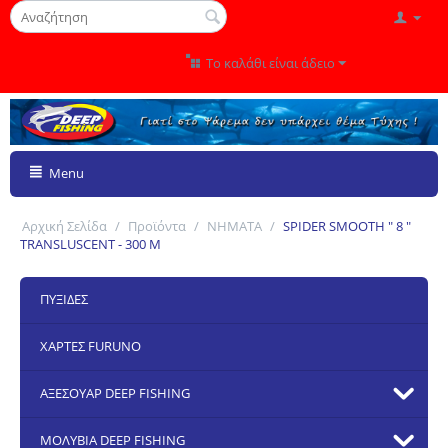
Το καλάθι είναι άδειο
Menu
Αρχική Σελίδα
/
Προϊόντα
/
ΝΗΜΑΤΑ
/
SPIDER SMOOTH " 8 "
TRANSLUSCENT - 300 M
ΠΥΞΙΔΕΣ
ΧΑΡΤΕΣ FURUNO
ΑΞΕΣΟΥΑΡ DEEP FISHING
ΜΟΛΥΒΙΑ DEEP FISHING