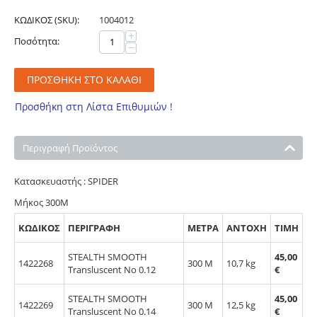
ΚΩΔΙΚΟΣ (SKU):
1004012
+
Ποσότητα:
−
ΠΡΟΣΘΉΚΗ ΣΤΟ ΚΑΛΆΘΙ
Προσθήκη στη Λίστα Επιθυμιών !
Περιγραφή Προϊόντος
Κατασκευαστής : SPIDER
Μήκος 300M
ΚΩΔΙΚΟΣ
ΠΕΡΙΓΡΑΦΗ
ΜΕΤΡΑ
ΑΝΤΟΧΗ
ΤΙΜΗ
STEALTH SMOOTH
45,00
1422268
300 M
10,7 kg
Transluscent No 0.12
€
STEALTH SMOOTH
45,00
1422269
300 M
12,5 kg
Transluscent No 0.14
€