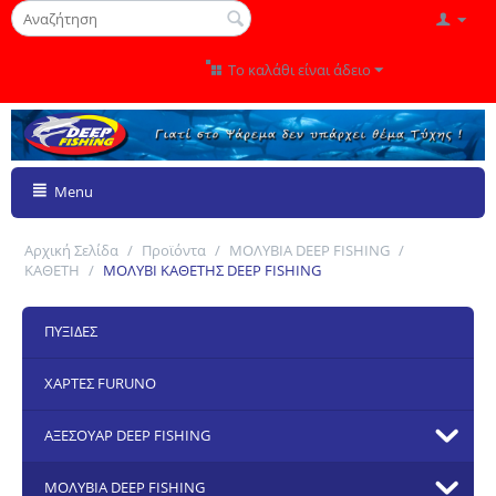
Το καλάθι είναι άδειο
Menu
Αρχική Σελίδα
/
Προϊόντα
/
ΜΟΛΥΒΙΑ DEEP FISHING
/
ΚΑΘΕΤΗ
/
ΜΟΛΥΒΙ ΚΑΘΕΤΗΣ DEEP FISHING
ΠΥΞΙΔΕΣ
ΧΑΡΤΕΣ FURUNO
ΑΞΕΣΟΥΑΡ DEEP FISHING
ΜΟΛΥΒΙΑ DEEP FISHING