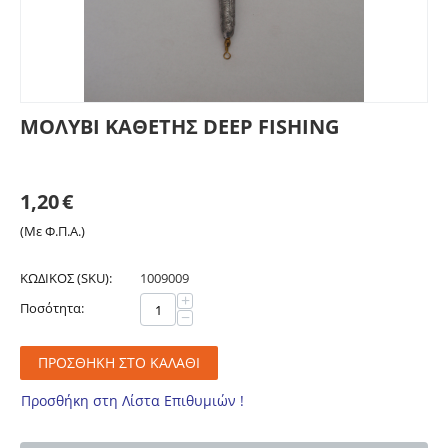
ΜΟΛΥΒΙ ΚΑΘΕΤΗΣ DEEP FISHING
1,20
€
(Με Φ.Π.Α.)
ΚΩΔΙΚΟΣ (SKU):
1009009
+
Ποσότητα:
−
ΠΡΟΣΘΉΚΗ ΣΤΟ ΚΑΛΆΘΙ
Προσθήκη στη Λίστα Επιθυμιών !