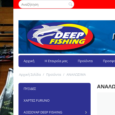
Αρχική
Η Εταιρεία μας
Προϊόντα
Προσφο
Αρχική Σελίδα
/
Προϊόντα
/
ΑΝΑΛΩΣΙΜΑ
ΑΝΑΛΩ
ΠΥΞΙΔΕΣ
ΧΑΡΤΕΣ FURUNO
ΑΞΕΣΟΥΑΡ DEEP FISHING