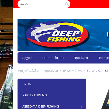
Αρχική
Η Εταιρεία μας
Προϊόντα
Προσφο
Αρχική Σελίδα
/
Προϊόντα
/
ΒΥΘΟΜΕΤΡΑ
/
Furuno GP 1871
ΠΥΞΙΔΕΣ
ΧΑΡΤΕΣ FURUNO
ΑΞΕΣΟΥΑΡ DEEP FISHING