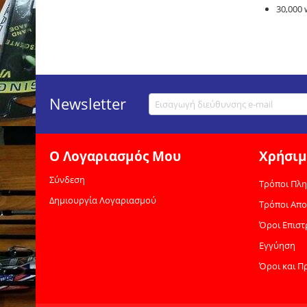
30,000 
Newsletter
Ο Λογαριασμός Μου
Χρήσιμ
Σύνδεση
Τρόποι Πλ
Δημιουργία Λογαριασμού
Τρόποι Απ
Όροι Επισ
Εγγύηση
Όροι και Π