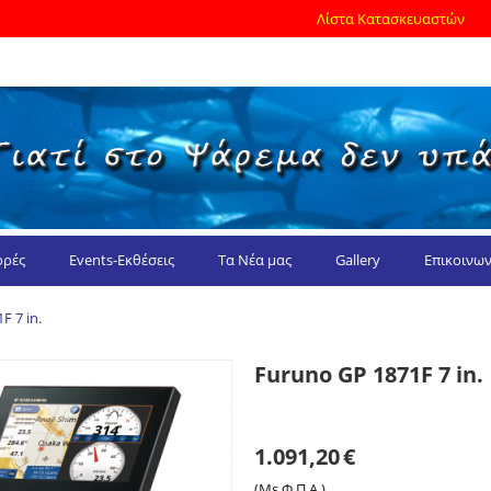
Λίστα Κατασκευαστών
ρές
Events-Εκθέσεις
Τα Νέα μας
Gallery
Επικοινων
F 7 in.
Furuno GP 1871F 7 in.
1.091,20
€
(Με Φ.Π.Α.)