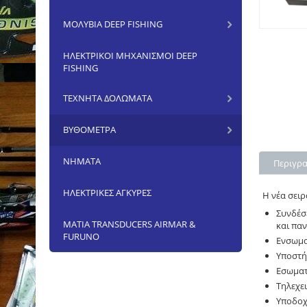
ΜΟΛΥΒΙΑ DEEP FISHING
ΗΛΕΚΤΡΙΚΟΙ ΜΗΧΑΝΙΣΜΟΙ DEEP
FISHING
ΤΕΧΝΗΤΑ ΔΟΛΩΜΑΤΑ
ΒΥΘΟΜΕΤΡΑ
ΝΗΜΑΤΑ
Περιγρ
ΗΛΕΚΤΡΙΚΕΣ ΑΓΚΥΡΕΣ
Η νέα σειρ
Συνδέσ
ΜΑΤΙΑ TRANSDUCERS AIRMAR &
και πα
FURUNO
Ενσωμα
Υποστή
Εσωματ
Τηλεχε
Υποδοχ