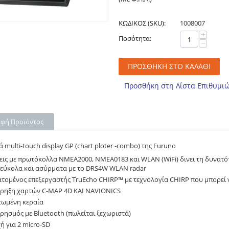
ΚΩΔΙΚΟΣ (SKU):
1008007
+
Ποσότητα:
−
ΠΡΟΣΘΉΚΗ ΣΤΟ ΚΑΛΆΘΙ
Προσθήκη στη Λίστα Επιθυμιώ
αφή Προϊόντος
ά multi-touch display GP (chart ploter -combo) της Furuno
εις με πρωτόκολλα NMEA2000, NMEA0183 και WLAN (WiFi) δινει τη δυνατότ
νεύκολα και ασύρματα με το DRS4W WLAN radar
τομένος επεξεργαστής TruEcho CHIRP™ με τεχνολογία CHIRP που μπορεί ν
ρηξη χαρτών C-MAP 4D ΚΑΙ NAVIONICS
ωμένη κεραία
ιρησμός με Bluetooth (πωλείται ξεχωριστά)
ή για 2 micro-SD