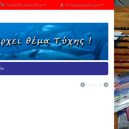
Το καλάθι είναι άδειο
Ο Λογαριασμός μου
ία
3
του
8