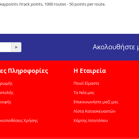
waypoints /track points, 1000 routes - 50 points per route.
Ακολουθήστε μ
ες Πληροφορίες
Η Εταιρεία
ηρωμής
Ποιοί Είμαστε
οστολής
Τα Νέα μας
τροφής
Επικοινωνήστε μαζί μας
Λίστα Κατασκευαστών
ροϋποθέσεις Χρήσης
Χάρτης Ιστοτόπου