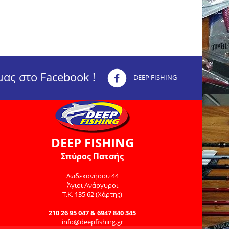
ας στο Facebook !
DEEP FISHING
DEEP FISHING
Σπύρος Πατσής
Δωδεκανήσου 44
Άγιοι Ανάργυροι
Τ.Κ. 135 62
(Χάρτης)
210 26 95 047 & 6947 840 345
info@deepfishing.gr